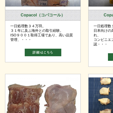
Copacol（コパコール）
Cop
一日処理数３４万羽。
一日処理数
３１年に及ぶ海外との取引経験。
日本向けの
ISO９００１取得工場であり、高い品質
れ、
管理、・・・
コンビニエ
認・・・