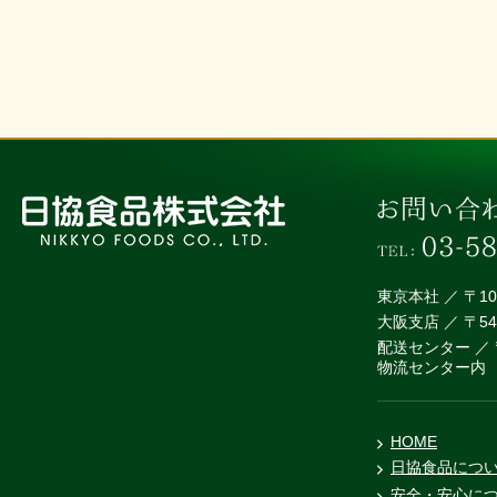
東京本社 ／ 〒1
大阪支店 ／ 〒5
配送センター ／ 
物流センター内
HOME
日協食品につ
安全・安心に