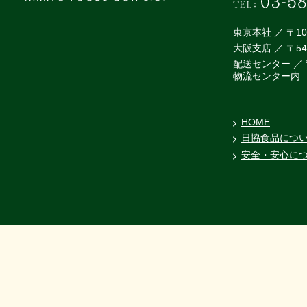
東京本社 ／ 〒1
大阪支店 ／ 〒5
配送センター ／ 
物流センター内
HOME
日協食品につ
安全・安心に