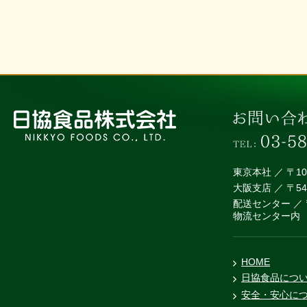
東京本社 ／ 〒1
大阪支店 ／ 〒5
配送センター ／ 
物流センター内
HOME
日協食品につ
安全・安心に