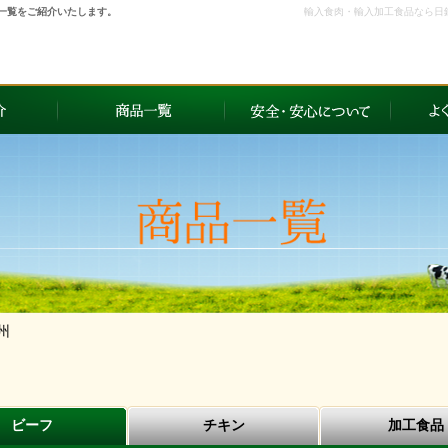
一覧をご紹介いたします。
輸入食肉・輸入加工食品なら日
州
ビーフ
チキン
加工食品