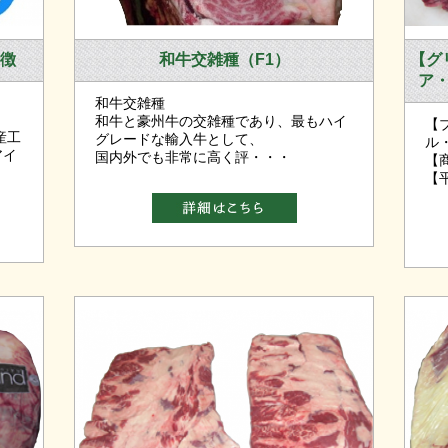
特徴
和牛交雑種（F1）
【グ
ア
和牛交雑種
和牛と豪州牛の交雑種であり、最もハイ
【
産工
グレードな輸入牛として、
ル
アイ
国内外でも非常に高く評・・・
【
【