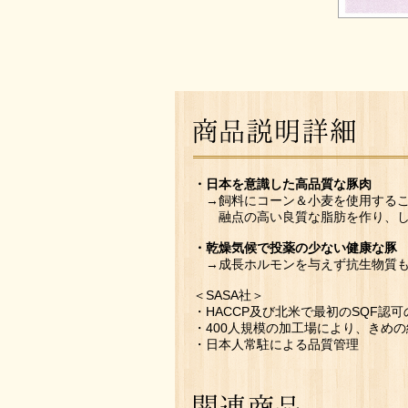
・日本を意識した高品質な豚肉
→飼料にコーン＆小麦を使用するこ
融点の高い良質な脂肪を作り、し
・乾燥気候で投薬の少ない健康な豚
→成長ホルモンを与えず抗生物質も
＜SASA社＞
・HACCP及び北米で最初のSQF認
・400人規模の加工場により、きめ
・日本人常駐による品質管理