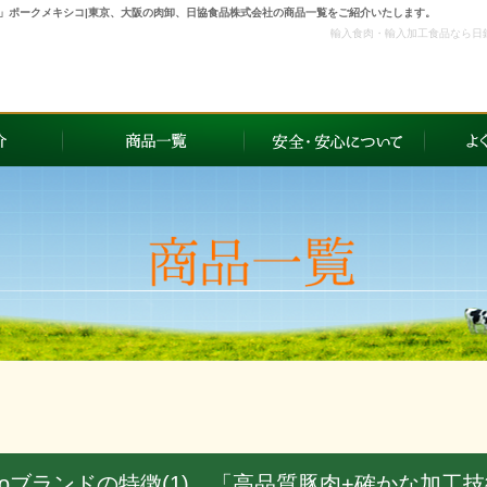
工技術」ポークメキシコ|東京、大阪の肉卸、日協食品株式会社の商品一覧をご紹介いたします。
輸入食肉・輸入加工食品なら日
rioブランドの特徴(1) 「高品質豚肉+確かな加工