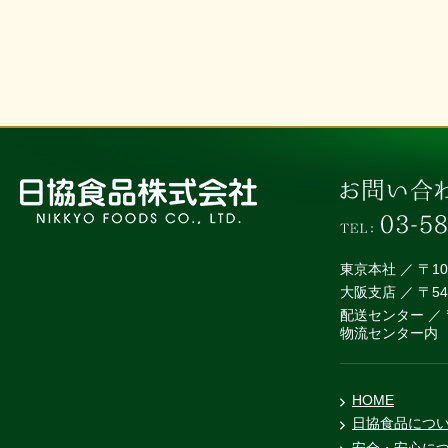
東京本社 ／ 〒1
大阪支店 ／ 〒5
配送センター ／ 
物流センター内
HOME
日協食品につ